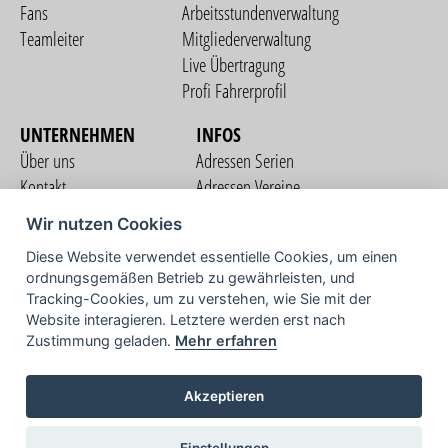
Fans
Arbeitsstundenverwaltung
Teamleiter
Mitgliederverwaltung
Live Übertragung
Profi Fahrerprofil
UNTERNEHMEN
INFOS
Über uns
Adressen Serien
Kontakt
Adressen Vereine
Nutzungsbedingungen
Adressen Teams
Wir nutzen Cookies
Datenschutzerklärung
Streckenverzeichnis
Diese Website verwendet essentielle Cookies, um einen
Impressum
ordnungsgemäßen Betrieb zu gewährleisten, und
COMMUNITY
Tracking-Cookies, um zu verstehen, wie Sie mit der
Website interagieren. Letztere werden erst nach
Zustimmung geladen.
Mehr erfahren
TV
Akzeptieren
Einstellungen