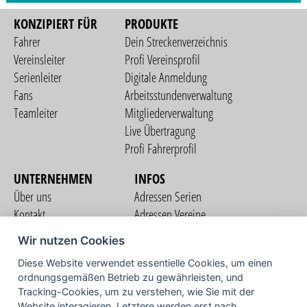
KONZIPIERT FÜR
PRODUKTE
Fahrer
Dein Streckenverzeichnis
Vereinsleiter
Profi Vereinsprofil
Serienleiter
Digitale Anmeldung
Fans
Arbeitsstundenverwaltung
Teamleiter
Mitgliederverwaltung
Live Übertragung
Profi Fahrerprofil
UNTERNEHMEN
INFOS
Über uns
Adressen Serien
Kontakt
Adressen Vereine
Nutzungsbedingungen
Adressen Teams
Wir nutzen Cookies
Datenschutzerklärung
Streckenverzeichnis
Diese Website verwendet essentielle Cookies, um einen
Impressum
ordnungsgemäßen Betrieb zu gewährleisten, und
COMMUNITY
Tracking-Cookies, um zu verstehen, wie Sie mit der
Website interagieren. Letztere werden erst nach