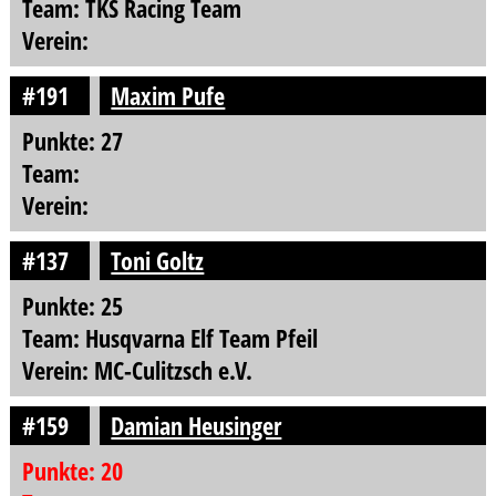
Team: TKS Racing Team
Verein:
#191
Maxim Pufe
Punkte: 27
Team:
Verein:
#137
Toni Goltz
Punkte: 25
Team: Husqvarna Elf Team Pfeil
Verein: MC-Culitzsch e.V.
#159
Damian Heusinger
Punkte: 20