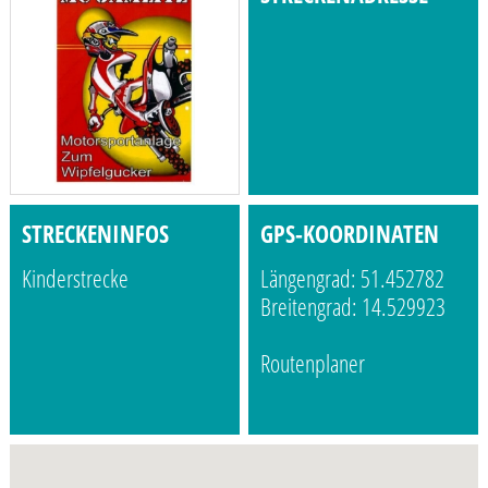
STRECKENINFOS
GPS-KOORDINATEN
Kinderstrecke
Längengrad: 51.452782
Breitengrad: 14.529923
Routenplaner