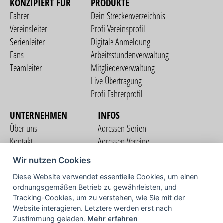
KONZIPIERT FÜR
PRODUKTE
Fahrer
Dein Streckenverzeichnis
Vereinsleiter
Profi Vereinsprofil
Serienleiter
Digitale Anmeldung
Fans
Arbeitsstundenverwaltung
Teamleiter
Mitgliederverwaltung
Live Übertragung
Profi Fahrerprofil
UNTERNEHMEN
INFOS
Über uns
Adressen Serien
Kontakt
Adressen Vereine
Nutzungsbedingungen
Adressen Teams
Wir nutzen Cookies
Datenschutzerklärung
Streckenverzeichnis
Diese Website verwendet essentielle Cookies, um einen
Impressum
COMMUNITY
ordnungsgemäßen Betrieb zu gewährleisten, und
Tracking-Cookies, um zu verstehen, wie Sie mit der
Website interagieren. Letztere werden erst nach
Zustimmung geladen.
Mehr erfahren