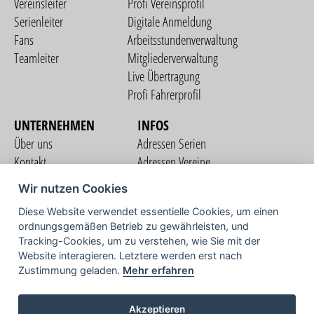
Vereinsleiter
Profi Vereinsprofil
Serienleiter
Digitale Anmeldung
Fans
Arbeitsstundenverwaltung
Teamleiter
Mitgliederverwaltung
Live Übertragung
Profi Fahrerprofil
UNTERNEHMEN
INFOS
Über uns
Adressen Serien
Kontakt
Adressen Vereine
Nutzungsbedingungen
Adressen Teams
Wir nutzen Cookies
Datenschutzerklärung
Streckenverzeichnis
Diese Website verwendet essentielle Cookies, um einen
Impressum
ordnungsgemäßen Betrieb zu gewährleisten, und
COMMUNITY
Tracking-Cookies, um zu verstehen, wie Sie mit der
Website interagieren. Letztere werden erst nach
Zustimmung geladen.
Mehr erfahren
TV
Akzeptieren