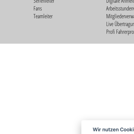
Serienleiter
Digitale Anmel
Fans
Arbeitsstunden
Teamleiter
Mitgliederverw
Live Übertragu
Profi Fahrerprof
Wir nutzen Cook