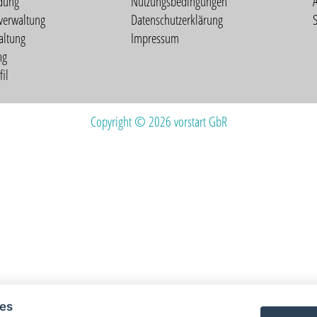
dung
Nutzungsbedingungen
verwaltung
Datenschutzerklärung
S
altung
Impressum
ng
il
Copyright © 2026 vorstart GbR
ies