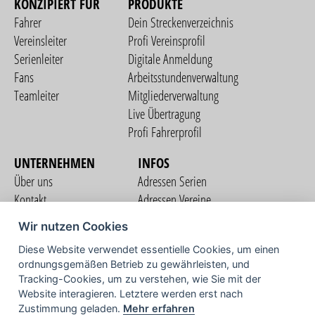
KONZIPIERT FÜR
PRODUKTE
Fahrer
Dein Streckenverzeichnis
Vereinsleiter
Profi Vereinsprofil
Serienleiter
Digitale Anmeldung
Fans
Arbeitsstundenverwaltung
Teamleiter
Mitgliederverwaltung
Live Übertragung
Profi Fahrerprofil
UNTERNEHMEN
INFOS
Über uns
Adressen Serien
Kontakt
Adressen Vereine
Nutzungsbedingungen
Adressen Teams
Wir nutzen Cookies
Datenschutzerklärung
Streckenverzeichnis
Diese Website verwendet essentielle Cookies, um einen
Impressum
COMMUNITY
ordnungsgemäßen Betrieb zu gewährleisten, und
Tracking-Cookies, um zu verstehen, wie Sie mit der
Website interagieren. Letztere werden erst nach
Zustimmung geladen.
Mehr erfahren