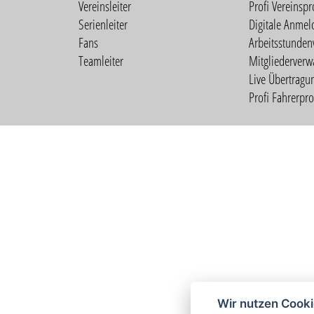
Vereinsleiter
Profi Vereinspro
Serienleiter
Digitale Anmel
Fans
Arbeitsstunden
Teamleiter
Mitgliederverw
Live Übertragu
Profi Fahrerprof
Wir nutzen Cook