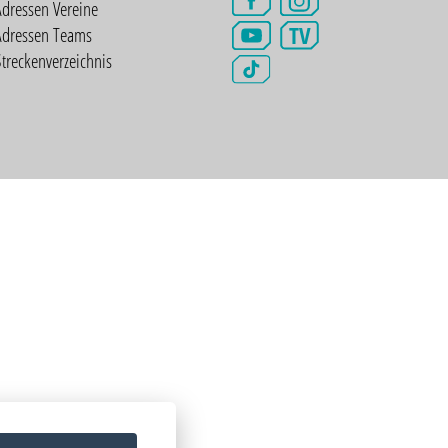
dressen Vereine
TV
Adressen Teams
treckenverzeichnis