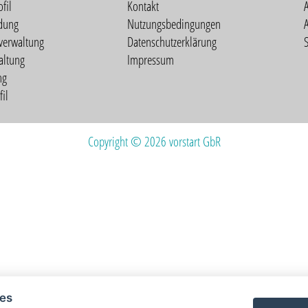
fil
Kontakt
A
dung
Nutzungsbedingungen
verwaltung
Datenschutzerklärung
S
altung
Impressum
ng
il
Copyright © 2026 vorstart GbR
ies