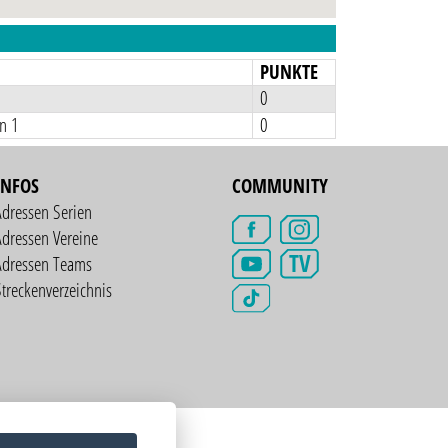
N
PUNKTE
0
in 1
0
INFOS
COMMUNITY
Adressen Serien
dressen Vereine
TV
Adressen Teams
treckenverzeichnis