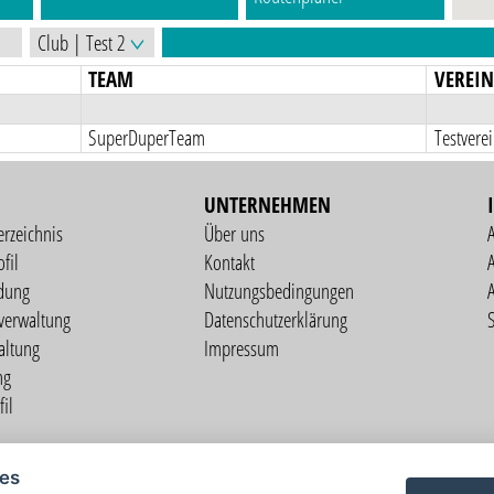
TEAM
VEREI
SuperDuperTeam
Testvere
UNTERNEHMEN
erzeichnis
Über uns
fil
Kontakt
A
dung
Nutzungsbedingungen
verwaltung
Datenschutzerklärung
S
altung
Impressum
ng
il
Copyright © 2026 vorstart GbR
ies