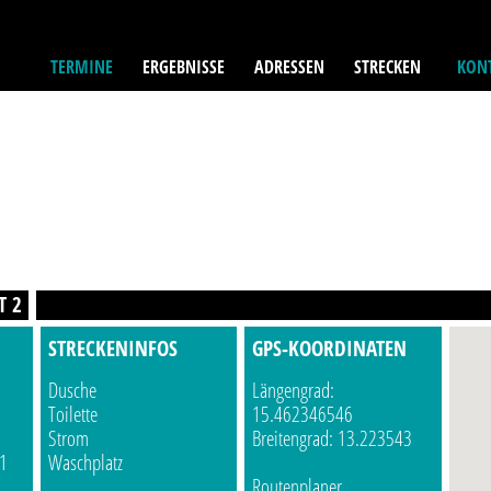
TERMINE
ERGEBNISSE
ADRESSEN
STRECKEN
KONT
T 2
STRECKENINFOS
GPS-KOORDINATEN
Dusche
Längengrad:
Toilette
15.462346546
Strom
Breitengrad: 13.223543
1
Waschplatz
Routenplaner