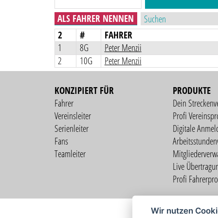
ALS FAHRER NENNEN
2
#
FAHRER
1
8G
Peter Menzii
2
10G
Peter Menzii
KONZIPIERT FÜR
PRODUKTE
Fahrer
Dein Streckenv
Vereinsleiter
Profi Vereinspro
Serienleiter
Digitale Anmel
Fans
Arbeitsstunden
Teamleiter
Mitgliederverw
Live Übertragu
Profi Fahrerprof
Wir nutzen Cook