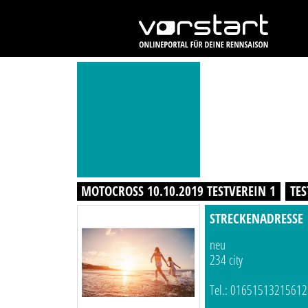
MOTOCROSS 10.10.2019 TESTVEREIN 1
TES
STRECKENADRESSE
neu
234 city
Tel.: 01651513215612