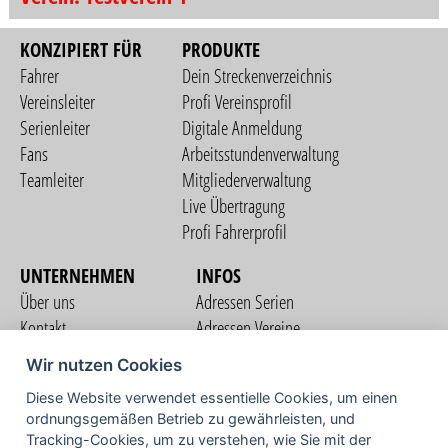
KONZIPIERT FÜR
PRODUKTE
Fahrer
Dein Streckenverzeichnis
Vereinsleiter
Profi Vereinsprofil
Serienleiter
Digitale Anmeldung
Fans
Arbeitsstundenverwaltung
Teamleiter
Mitgliederverwaltung
Live Übertragung
Profi Fahrerprofil
UNTERNEHMEN
INFOS
Über uns
Adressen Serien
Kontakt
Adressen Vereine
Nutzungsbedingungen
Adressen Teams
Wir nutzen Cookies
Datenschutzerklärung
Streckenverzeichnis
Diese Website verwendet essentielle Cookies, um einen
Impressum
ordnungsgemäßen Betrieb zu gewährleisten, und
COMMUNITY
Tracking-Cookies, um zu verstehen, wie Sie mit der