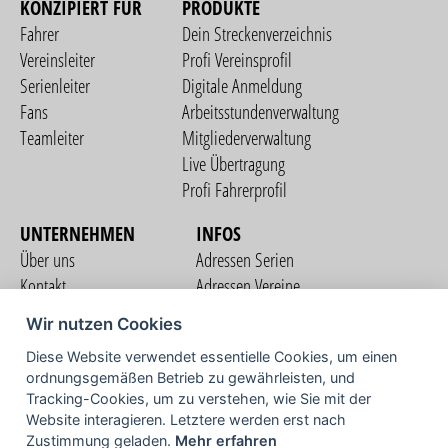
KONZIPIERT FÜR
PRODUKTE
Fahrer
Dein Streckenverzeichnis
Vereinsleiter
Profi Vereinsprofil
Serienleiter
Digitale Anmeldung
Fans
Arbeitsstundenverwaltung
Teamleiter
Mitgliederverwaltung
Live Übertragung
Profi Fahrerprofil
UNTERNEHMEN
INFOS
Über uns
Adressen Serien
Kontakt
Adressen Vereine
Nutzungsbedingungen
Adressen Teams
Wir nutzen Cookies
Datenschutzerklärung
Streckenverzeichnis
Diese Website verwendet essentielle Cookies, um einen
Impressum
ordnungsgemäßen Betrieb zu gewährleisten, und
COMMUNITY
Tracking-Cookies, um zu verstehen, wie Sie mit der
Website interagieren. Letztere werden erst nach
Zustimmung geladen.
Mehr erfahren