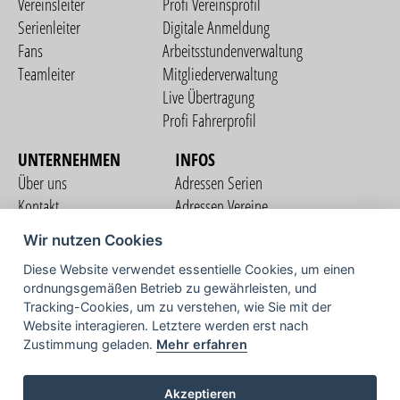
Vereinsleiter
Profi Vereinsprofil
Serienleiter
Digitale Anmeldung
Fans
Arbeitsstundenverwaltung
Teamleiter
Mitgliederverwaltung
Live Übertragung
Profi Fahrerprofil
UNTERNEHMEN
INFOS
Über uns
Adressen Serien
Kontakt
Adressen Vereine
Nutzungsbedingungen
Adressen Teams
Wir nutzen Cookies
Datenschutzerklärung
Streckenverzeichnis
Diese Website verwendet essentielle Cookies, um einen
Impressum
ordnungsgemäßen Betrieb zu gewährleisten, und
COMMUNITY
Tracking-Cookies, um zu verstehen, wie Sie mit der
Website interagieren. Letztere werden erst nach
Zustimmung geladen.
Mehr erfahren
TV
Akzeptieren