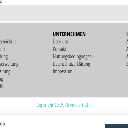
22
UNTERNEHMEN
erzeichnis
Über uns
fil
Kontakt
A
dung
Nutzungsbedingungen
verwaltung
Datenschutzerklärung
S
altung
Impressum
ng
il
Copyright © 2026 vorstart GbR
ies