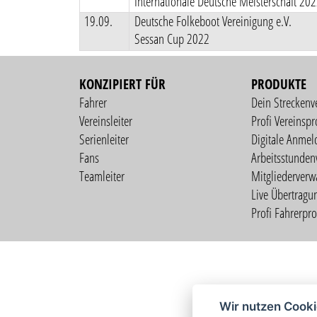
Internationale Deutsche Meisterschaft 20
19.09.
Deutsche Folkeboot Vereinigung e.V.
Sessan Cup 2022
KONZIPIERT FÜR
PRODUKTE
Fahrer
Dein Streckenv
Vereinsleiter
Profi Vereinspro
Serienleiter
Digitale Anmel
Fans
Arbeitsstunden
Teamleiter
Mitgliederverw
Live Übertragu
Profi Fahrerprof
Wir nutzen Cook