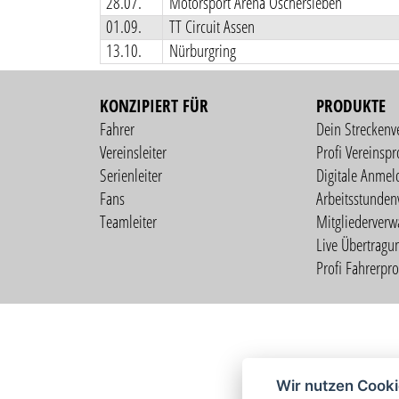
28.07.
Motorsport Arena Oschersleben
01.09.
TT Circuit Assen
13.10.
Nürburgring
KONZIPIERT FÜR
PRODUKTE
Fahrer
Dein Streckenv
Vereinsleiter
Profi Vereinspro
Serienleiter
Digitale Anmel
Fans
Arbeitsstunden
Teamleiter
Mitgliederverw
Live Übertragu
Profi Fahrerprof
Wir nutzen Cook