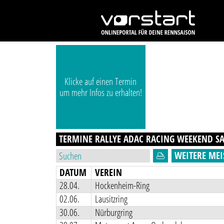
Klicke auf einen Termin
um mehr Infos zu erhalten!
TERMINE RALLYE ADAC RACING WEEKEND
S
WEITERE MEI
DATUM
VEREIN
28.04.
Hockenheim-Ring
02.06.
Lausitzring
30.06.
Nürburgring