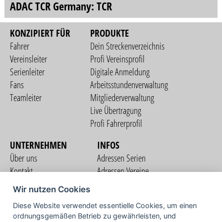
ADAC TCR Germany: TCR
KONZIPIERT FÜR
PRODUKTE
Fahrer
Dein Streckenverzeichnis
Vereinsleiter
Profi Vereinsprofil
Serienleiter
Digitale Anmeldung
Fans
Arbeitsstundenverwaltung
Teamleiter
Mitgliederverwaltung
Live Übertragung
Profi Fahrerprofil
UNTERNEHMEN
INFOS
Über uns
Adressen Serien
Kontakt
Adressen Vereine
Nutzungsbedingungen
Adressen Teams
Wir nutzen Cookies
Datenschutzerklärung
Streckenverzeichnis
Diese Website verwendet essentielle Cookies, um einen
Impressum
ordnungsgemäßen Betrieb zu gewährleisten, und
COMMUNITY