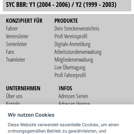
SYC BBR: Y1 (2004 - 2006) / Y2 (1999 - 2003)
KONZIPIERT FÜR
PRODUKTE
Fahrer
Dein Streckenverzeichnis
Vereinsleiter
Profi Vereinsprofil
Serienleiter
Digitale Anmeldung
Fans
Arbeitsstundenverwaltung
Teamleiter
Mitgliederverwaltung
Live Übertragung
Profi Fahrerprofil
UNTERNEHMEN
INFOS
Über uns
Adressen Serien
Kontakt
Adressen Vereine
Nutzungsbedingungen
Adressen Teams
Wir nutzen Cookies
Datenschutzerklärung
Streckenverzeichnis
Diese Website verwendet essentielle Cookies, um einen
Impressum
ordnungsgemäßen Betrieb zu gewährleisten, und
COMMUNITY