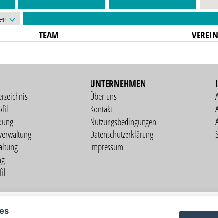
TEAM
VEREI
UNTERNEHMEN
erzeichnis
Über uns
fil
Kontakt
A
dung
Nutzungsbedingungen
verwaltung
Datenschutzerklärung
S
altung
Impressum
ng
il
Copyright © 2026 vorstart GbR
ies