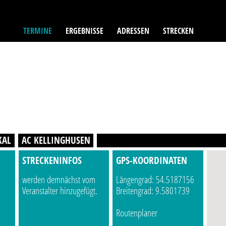
TERMINE
ERGEBNISSE
ADRESSEN
STRECKEN
KAL
AC KELLINGHUSEN
STRECKENINFOS
GPS-KOORDINATEN
werden demnächst vom
Längengrad: 54.5187156
Veranstalter hinzugefügt.
Breitengrad: 9.5801739
Routenplaner