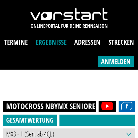
TERMINE
ERGEBNISSE
ADRESSEN
STRECKEN
ANMELDEN
MOTOCROSS NBYMX SENIOREN (AB 40J.)
20
GESAMTWERTUNG