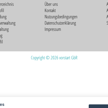
erzeichnis
Über uns
fil
Kontakt
A
dung
Nutzungsbedingungen
verwaltung
Datenschutzerklärung
S
altung
Impressum
ng
il
Copyright © 2026 vorstart GbR
ies