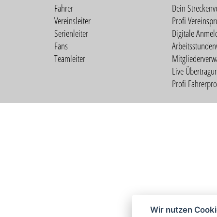
Fahrer
Dein Streckenv
Vereinsleiter
Profi Vereinspro
Serienleiter
Digitale Anmel
Fans
Arbeitsstunden
Teamleiter
Mitgliederverw
Live Übertragu
Profi Fahrerprof
Wir nutzen Cook