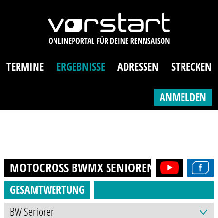
TERMINE
ERGEBNISSE
ADRESSEN
STRECKEN
ANMELDEN
MOTOCROSS BWMX SENIOREN (AB 40J.)
20
GESAMTWERTUNG