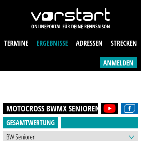
TERMINE
ERGEBNISSE
ADRESSEN
STRECKEN
ANMELDEN
MOTOCROSS BWMX SENIOREN (AB 40J.)
20
GESAMTWERTUNG