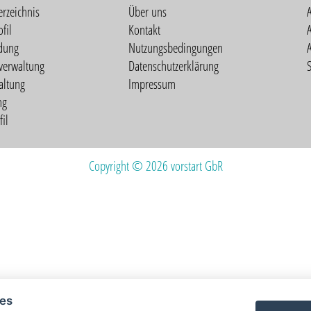
erzeichnis
Über uns
fil
Kontakt
A
dung
Nutzungsbedingungen
verwaltung
Datenschutzerklärung
S
altung
Impressum
ng
il
Copyright © 2026 vorstart GbR
ies