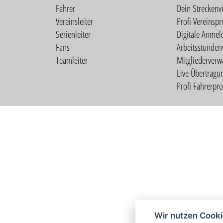
Fahrer
Dein Streckenv
Vereinsleiter
Profi Vereinspro
Serienleiter
Digitale Anmel
Fans
Arbeitsstunden
Teamleiter
Mitgliederverw
Live Übertragu
Profi Fahrerprof
Wir nutzen Cook