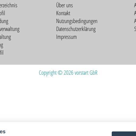
erzeichnis
Über uns
fil
Kontakt
A
dung
Nutzungsbedingungen
verwaltung
Datenschutzerklärung
S
altung
Impressum
ng
il
Copyright © 2026 vorstart GbR
ies