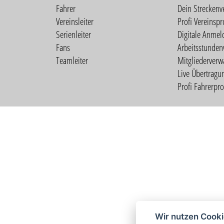
Fahrer
Dein Streckenv
Vereinsleiter
Profi Vereinspro
Serienleiter
Digitale Anmel
Fans
Arbeitsstunden
Teamleiter
Mitgliederverw
Live Übertragu
Profi Fahrerprof
Wir nutzen Cook