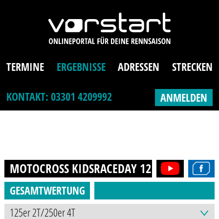
TERMINE
ERGEBNISSE
ADRESSEN
STRECKEN
KONTAKT: 03301 4209992
ANMELDEN
MOTOCROSS KIDSRACEDAY 125ER/250ER
20
GESAMTWERTUNG