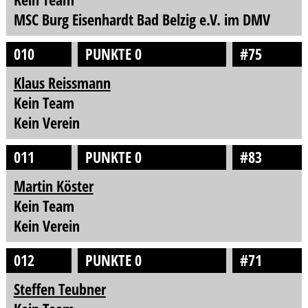
MSC Burg Eisenhardt Bad Belzig e.V. im DMV
010
PUNKTE 0
#75
Klaus Reissmann
Kein Team
Kein Verein
011
PUNKTE 0
#83
Martin Köster
Kein Team
Kein Verein
012
PUNKTE 0
#71
Steffen Teubner