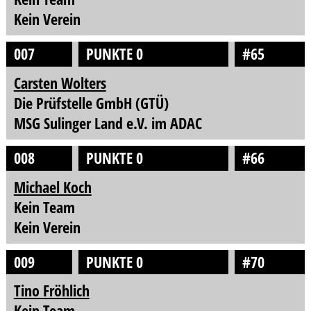
Kein Verein
007
PUNKTE 0
#65
Carsten Wolters
Die Prüfstelle GmbH (GTÜ)
MSG Sulinger Land e.V. im ADAC
008
PUNKTE 0
#66
Michael Koch
Kein Team
Kein Verein
009
PUNKTE 0
#70
Tino Fröhlich
Kein Team