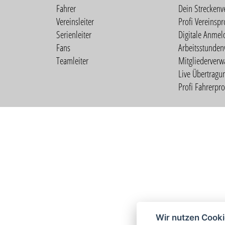
Fahrer
Dein Streckenv
Vereinsleiter
Profi Vereinspro
Serienleiter
Digitale Anmel
Fans
Arbeitsstunden
Teamleiter
Mitgliederverw
Live Übertragu
Profi Fahrerprof
Wir nutzen Cook