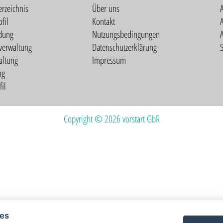
erzeichnis
Über uns
fil
Kontakt
A
dung
Nutzungsbedingungen
verwaltung
Datenschutzerklärung
S
altung
Impressum
ng
il
Copyright © 2026 vorstart GbR
ies