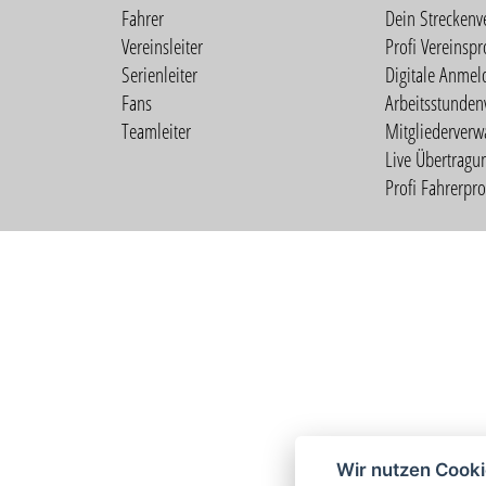
Fahrer
Dein Streckenv
Vereinsleiter
Profi Vereinspro
Serienleiter
Digitale Anmel
Fans
Arbeitsstunden
Teamleiter
Mitgliederverw
Live Übertragu
Profi Fahrerprof
Wir nutzen Cook