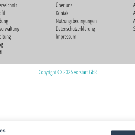
erzeichnis
Über uns
fil
Kontakt
A
dung
Nutzungsbedingungen
verwaltung
Datenschutzerklärung
S
altung
Impressum
ng
il
Copyright © 2026 vorstart GbR
ies