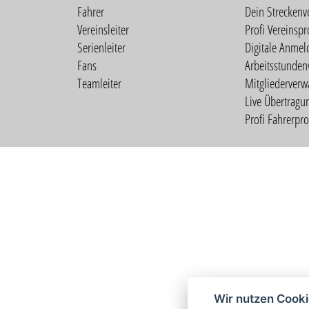
Fahrer
Dein Streckenv
Vereinsleiter
Profi Vereinspro
Serienleiter
Digitale Anmel
Fans
Arbeitsstunden
Teamleiter
Mitgliederverw
Live Übertragu
Profi Fahrerprof
Wir nutzen Cook