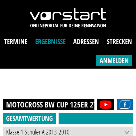
TERMINE
ERGEBNISSE
ADRESSEN
STRECKEN
ANMELDEN
MOTOCROSS BW CUP 125ER 2T (13-21J.)
20
GESAMTWERTUNG