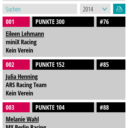
001
PUNKTE 300
#76
Eileen Lehmann
miniX Racing
Kein Verein
002
PUNKTE 152
#85
Julia Henning
ARS Racing Team
Kein Verein
003
PUNKTE 104
#88
Melanie Wahl
MX Berlin Racing