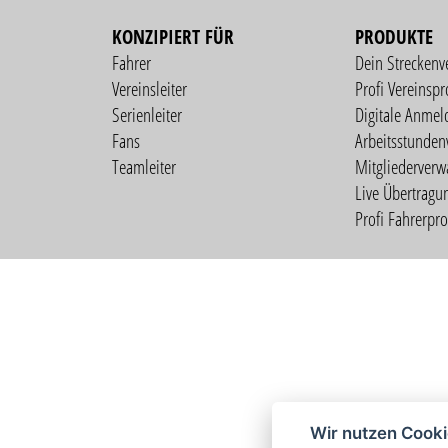
KONZIPIERT FÜR
PRODUKTE
Fahrer
Dein Streckenv
Vereinsleiter
Profi Vereinspro
Serienleiter
Digitale Anmel
Fans
Arbeitsstunden
Teamleiter
Mitgliederverw
Live Übertragu
Profi Fahrerprof
Wir nutzen Cook