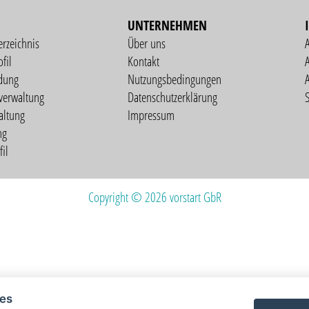
UNTERNEHMEN
erzeichnis
Über uns
fil
Kontakt
A
dung
Nutzungsbedingungen
verwaltung
Datenschutzerklärung
S
altung
Impressum
ng
il
Copyright © 2026 vorstart GbR
ies