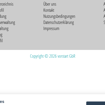
erzeichnis
Über uns
fil
Kontakt
A
dung
Nutzungsbedingungen
verwaltung
Datenschutzerklärung
S
altung
Impressum
ng
il
Copyright © 2026 vorstart GbR
ies