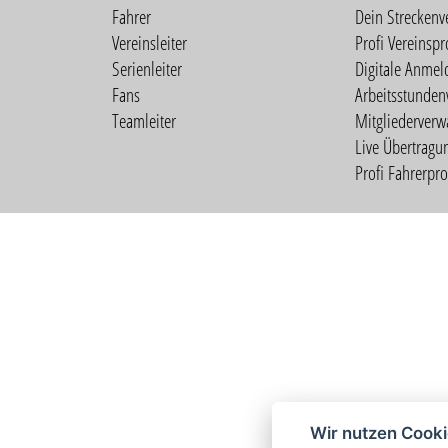
Fahrer
Dein Streckenv
Vereinsleiter
Profi Vereinspro
Serienleiter
Digitale Anmel
Fans
Arbeitsstunden
Teamleiter
Mitgliederverw
Live Übertragu
Profi Fahrerprof
Wir nutzen Cook