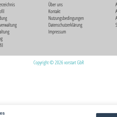
erzeichnis
Über uns
fil
Kontakt
A
dung
Nutzungsbedingungen
verwaltung
Datenschutzerklärung
S
altung
Impressum
ng
il
Copyright © 2026 vorstart GbR
ies