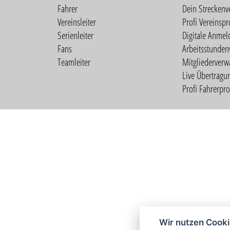
Fahrer
Dein Streckenv
Vereinsleiter
Profi Vereinspro
Serienleiter
Digitale Anmel
Fans
Arbeitsstunden
Teamleiter
Mitgliederverw
Live Übertragu
Profi Fahrerprof
Wir nutzen Cook