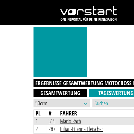
ERGEBNISSE GESAMTWERTUNG
MOTOCROSS M
GESAMTWERTUNG
TAGESWERTUNG
PL
#
FAHRER
1
315
Marlo Rach
2
287
Julian-Etienne Fleischer