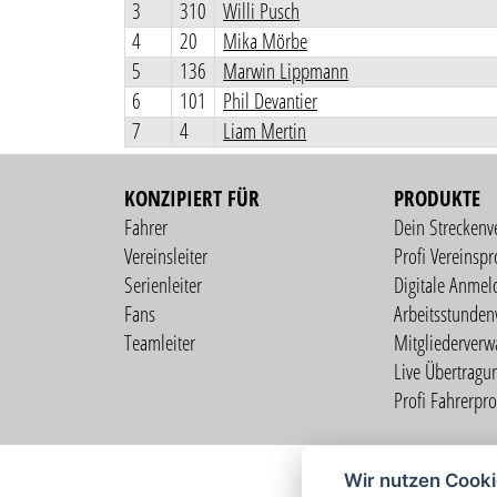
3
310
Willi Pusch
4
20
Mika Mörbe
5
136
Marwin Lippmann
6
101
Phil Devantier
7
4
Liam Mertin
KONZIPIERT FÜR
PRODUKTE
Fahrer
Dein Streckenv
Vereinsleiter
Profi Vereinspro
Serienleiter
Digitale Anmel
Fans
Arbeitsstunden
Teamleiter
Mitgliederverw
Live Übertragu
Profi Fahrerprof
Wir nutzen Cook