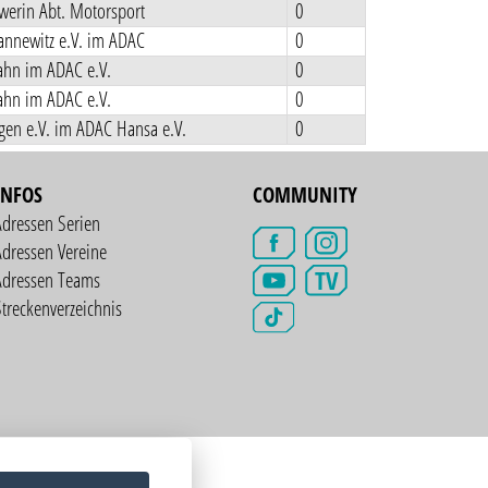
werin Abt. Motorsport
0
annewitz e.V. im ADAC
0
ahn im ADAC e.V.
0
ahn im ADAC e.V.
0
en e.V. im ADAC Hansa e.V.
0
INFOS
COMMUNITY
Adressen Serien
dressen Vereine
TV
Adressen Teams
treckenverzeichnis