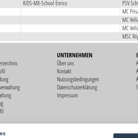
KIDS-MX-School Enrico
PSV Sch
MC Pris
MC Vell
MC Vell
MSC Rüg
UNTERNEHMEN
erzeichnis
Über uns
fil
Kontakt
A
dung
Nutzungsbedingungen
verwaltung
Datenschutzerklärung
S
altung
Impressum
ng
il
Copyright © 2026 vorstart GbR
ies