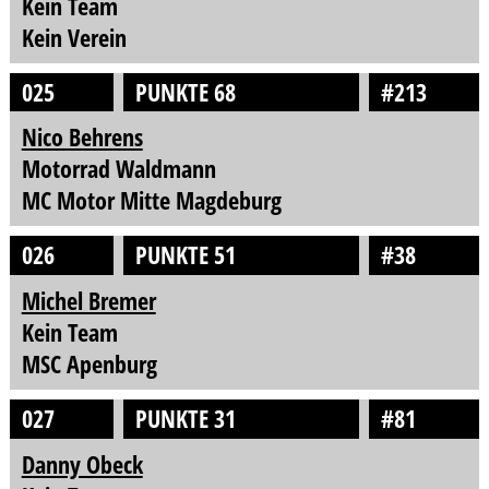
Kein Team
Kein Verein
025
PUNKTE 68
#213
Nico Behrens
Motorrad Waldmann
MC Motor Mitte Magdeburg
026
PUNKTE 51
#38
Michel Bremer
Kein Team
MSC Apenburg
027
PUNKTE 31
#81
Danny Obeck