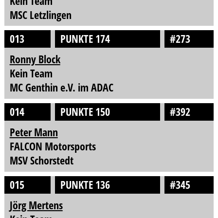
Kein Team
MSC Letzlingen
013
PUNKTE 174
#273
Ronny Block
Kein Team
MC Genthin e.V. im ADAC
014
PUNKTE 150
#392
Peter Mann
FALCON Motorsports
MSV Schorstedt
015
PUNKTE 136
#345
Jörg Mertens