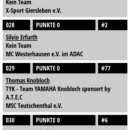
Kein Team
X-Sport Giersleben e.V.
028
PUNKTE 0
#2
Silvio Erfurth
Kein Team
MC Westerhausen e.V. im ADAC
029
PUNKTE 0
#77
Thomas Knobloch
TYK - Team YAMAHA Knobloch sponsert by
A.T.E.C
MSC Teutschenthal e.V.
030
PUNKTE 0
#6