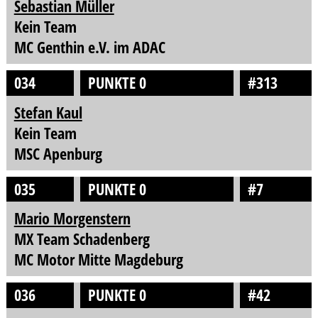
Sebastian Müller
Kein Team
MC Genthin e.V. im ADAC
034
PUNKTE 0
#313
Stefan Kaul
Kein Team
MSC Apenburg
035
PUNKTE 0
#7
Mario Morgenstern
MX Team Schadenberg
MC Motor Mitte Magdeburg
036
PUNKTE 0
#42