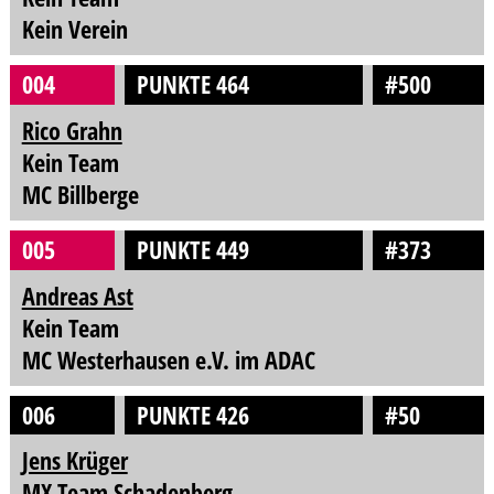
Kein Verein
004
PUNKTE 464
#500
Rico Grahn
Kein Team
MC Billberge
005
PUNKTE 449
#373
Andreas Ast
Kein Team
MC Westerhausen e.V. im ADAC
006
PUNKTE 426
#50
Jens Krüger
MX Team Schadenberg