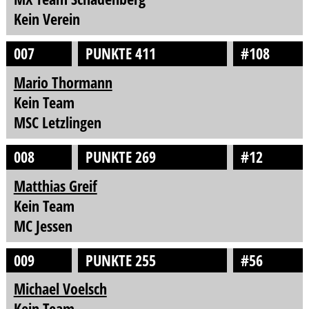
Kein Verein
007
PUNKTE 411
#108
Mario Thormann
Kein Team
MSC Letzlingen
008
PUNKTE 269
#12
Matthias Greif
Kein Team
MC Jessen
009
PUNKTE 255
#56
Michael Voelsch
Kein Team