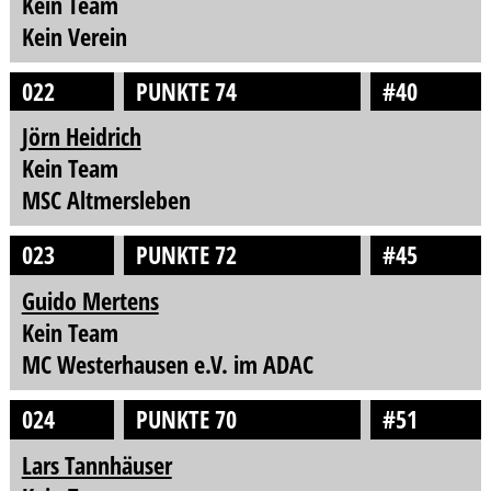
Kein Team
Kein Verein
022
PUNKTE 74
#40
Jörn Heidrich
Kein Team
MSC Altmersleben
023
PUNKTE 72
#45
Guido Mertens
Kein Team
MC Westerhausen e.V. im ADAC
024
PUNKTE 70
#51
Lars Tannhäuser