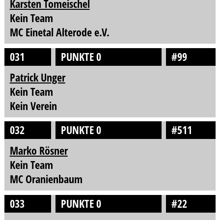
Karsten Tomeischel
Kein Team
MC Einetal Alterode e.V.
031
PUNKTE 0
#99
Patrick Unger
Kein Team
Kein Verein
032
PUNKTE 0
#511
Marko Rösner
Kein Team
MC Oranienbaum
033
PUNKTE 0
#22