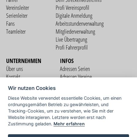
Vereinsleiter
Profi Vereinsprofil
Serienleiter
Digitale Anmeldung
Fans
Arbeitsstundenverwaltung
Teamleiter
Mitgliederverwaltung
Live Übertragung
Profi Fahrerprofil
UNTERNEHMEN
INFOS
Über uns
Adressen Serien
Kontakt
Adressen Vereine
Nutzungsbedingungen
Adressen Teams
Wir nutzen Cookies
Datenschutzerklärung
Streckenverzeichnis
Diese Website verwendet essentielle Cookies, um einen
Impressum
ordnungsgemäßen Betrieb zu gewährleisten, und
COMMUNITY
Tracking-Cookies, um zu verstehen, wie Sie mit der
Website interagieren. Letztere werden erst nach
Zustimmung geladen.
Mehr erfahren
TV