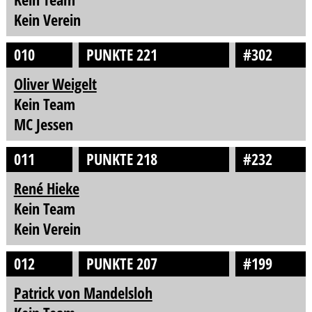
Kein Verein
010
PUNKTE 221
#302
Oliver Weigelt
Kein Team
MC Jessen
011
PUNKTE 218
#232
René Hieke
Kein Team
Kein Verein
012
PUNKTE 207
#199
Patrick von Mandelsloh