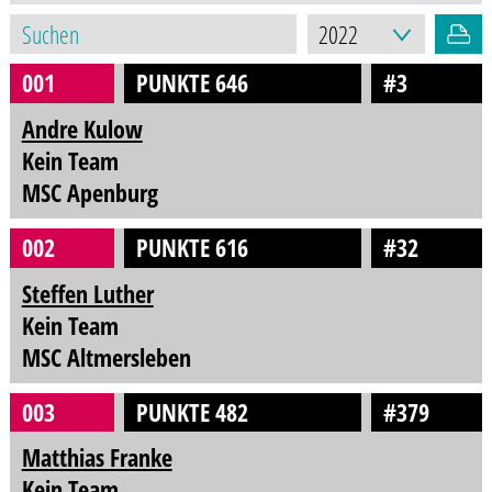
001
PUNKTE 646
#3
Andre Kulow
Kein Team
MSC Apenburg
002
PUNKTE 616
#32
Steffen Luther
Kein Team
MSC Altmersleben
003
PUNKTE 482
#379
Matthias Franke
Kein Team