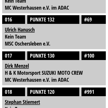
Kein Team
MC Westerhausen e.V. im ADAC
016
PUNKTE 132
#69
Ulrich Hanusch
Kein Team
MSC Oschersleben e.V.
017
PUNKTE 130
#100
Dirk Menzel
H & K Motorsport SUZUKI MOTO CREW
MC Westerhausen e.V. im ADAC
018
PUNKTE 120
#991
Stephan Stiemert