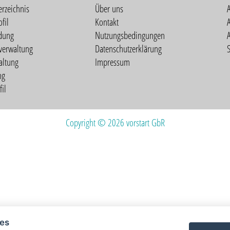
erzeichnis
Über uns
fil
Kontakt
A
dung
Nutzungsbedingungen
verwaltung
Datenschutzerklärung
S
altung
Impressum
ng
il
Copyright © 2026 vorstart GbR
ies