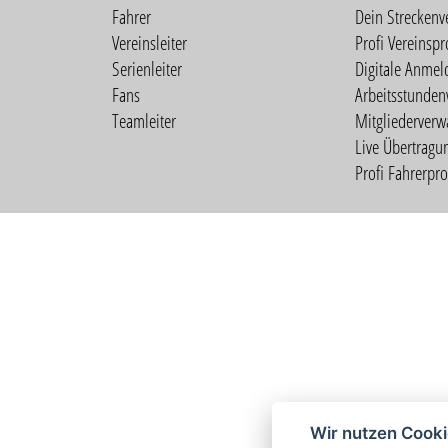
Fahrer
Dein Streckenv
Vereinsleiter
Profi Vereinspro
Serienleiter
Digitale Anmel
Fans
Arbeitsstunden
Teamleiter
Mitgliederverw
Live Übertragu
Profi Fahrerprof
Wir nutzen Cook