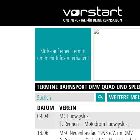
Klicke auf einen Termin
um mehr Infos zu erhalten!
TERMINE BAHNSPORT DMV QUAD UND SPE
WEITERE MEI
DATUM
VEREIN
09.04.
MC Ludwigslust
1. Rennen – Motodrom Ludwigslust
18.06.
MSC Neuenhasslau 1953 e.V. im DMV