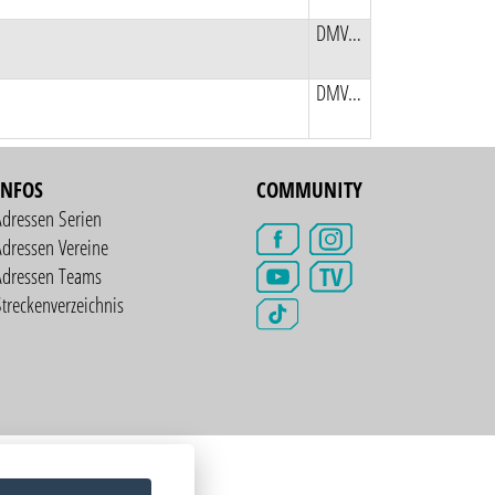
DMV Quad und Speedkart
DMV Quad und Speedkart
INFOS
COMMUNITY
Adressen Serien
dressen Vereine
TV
Adressen Teams
treckenverzeichnis