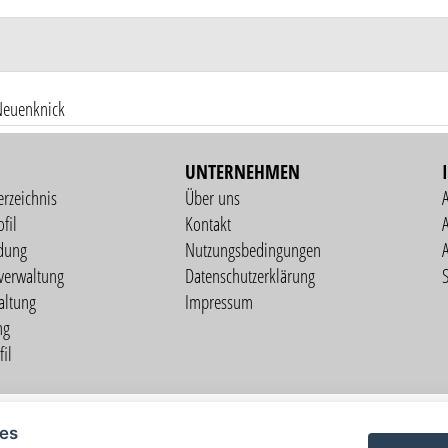
Neuenknick
UNTERNEHMEN
erzeichnis
Über uns
fil
Kontakt
A
dung
Nutzungsbedingungen
verwaltung
Datenschutzerklärung
S
altung
Impressum
ng
il
Copyright © 2026 vorstart GbR
ies