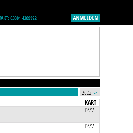
ANMELDEN
AKT: 03301 4209992
KART
DMV Quad und Speedkart
DMV Quad und Speedkart