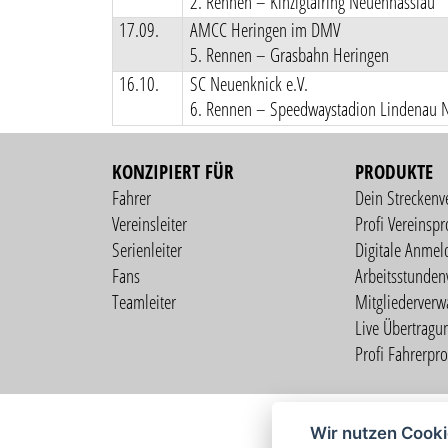
2. Rennen – Kinzigtalring Neuenhasslau
17.09.
AMCC Heringen im DMV
5. Rennen – Grasbahn Heringen
16.10.
SC Neuenknick e.V.
6. Rennen – Speedwaystadion Lindenau 
KONZIPIERT FÜR
PRODUKTE
Fahrer
Dein Streckenv
Vereinsleiter
Profi Vereinspro
Serienleiter
Digitale Anmel
Fans
Arbeitsstunden
Teamleiter
Mitgliederverw
Live Übertragu
Profi Fahrerprof
Wir nutzen Cook