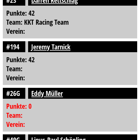
#23
Darren Rettschlag
Punkte: 42
Team: KKT Racing Team
Verein:
#194
Jeremy Tarnick
Punkte: 42
Team:
Verein:
#26G
Eddy Müller
Punkte: 0
Team:
Verein:
#49G
Linus-Paul Schöpling