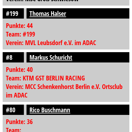
#199
Thomas Halser
Punkte: 44
Team: #199
Verein: MVL Leubsdorf e.V. im ADAC
#8
Markus Schuricht
Punkte: 40
Team: KTM GST BERLIN RACING
Verein: MCC Schenkenhorst Berlin e.V. Ortsclub
im ADAC
#80
Rico Buschmann
Punkte: 36
Team: