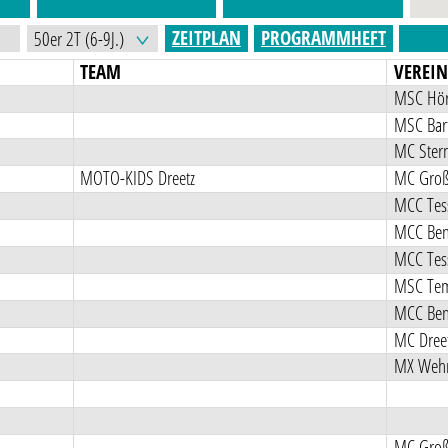
ZEITPLAN
PROGRAMMHEFT
TEAM
VEREI
MSC Hörl
MSC Bart
MC Ster
MOTO-KIDS Dreetz
MC Groß 
MCC Tess
MCC Ben
MCC Tess
MSC Tem
MCC Ben
MC Dreet
MX Wehn
MC Groß 