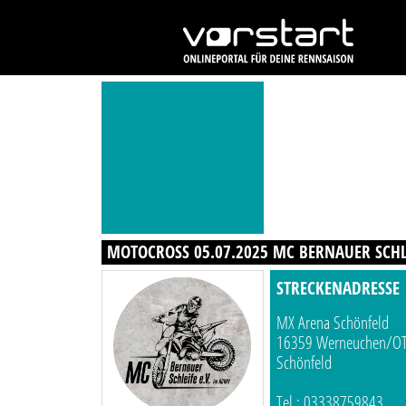
MOTOCROSS 05.07.2025 MC BERNAUER SCHL
STRECKENADRESSE
MX Arena Schönfeld
16359 Werneuchen/O
Schönfeld
Tel.: 03338759843