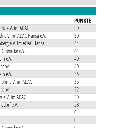
N
PUNKTE
itz e.V. im ADAC
50
h e.V. im ADAC Hansa e.V.
50
nberg e.V. im ADAC Hansa
44
Glienicke e.V.
44
in e.V.
40
sdorf
40
in e.V.
36
plin e.V. im ADAC
36
sdorf
32
z e.V. im ADAC
30
sdorf e.V.
28
0
0
Glienicke e.V.
0