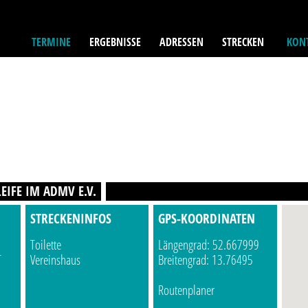
TERMINE
ERGEBNISSE
ADRESSEN
STRECKEN
KONT
EIFE IM ADMV E.V.
STRECKENINFOS
GPS-KOORDINATEN
Toilette
Längengrad: 52.667999
T
Vereinshaus
Breitengrad: 13.76495
Routenplaner