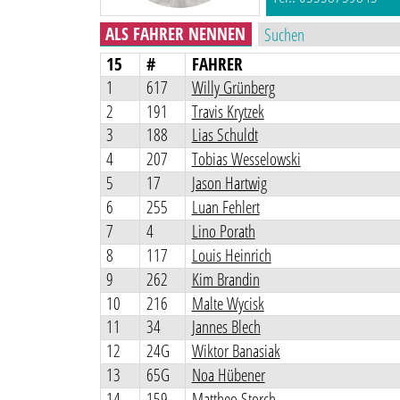
ALS FAHRER NENNEN
15
#
FAHRER
1
617
Willy Grünberg
2
191
Travis Krytzek
3
188
Lias Schuldt
4
207
Tobias Wesselowski
5
17
Jason Hartwig
6
255
Luan Fehlert
7
4
Lino Porath
8
117
Louis Heinrich
9
262
Kim Brandin
10
216
Malte Wycisk
11
34
Jannes Blech
12
24G
Wiktor Banasiak
13
65G
Noa Hübener
14
159
Mattheo Storch