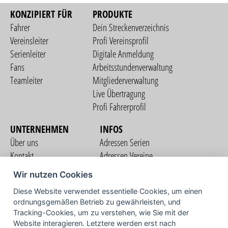
KONZIPIERT FÜR
PRODUKTE
Fahrer
Dein Streckenverzeichnis
Vereinsleiter
Profi Vereinsprofil
Serienleiter
Digitale Anmeldung
Fans
Arbeitsstundenverwaltung
Teamleiter
Mitgliederverwaltung
Live Übertragung
Profi Fahrerprofil
UNTERNEHMEN
INFOS
Über uns
Adressen Serien
Kontakt
Adressen Vereine
Nutzungsbedingungen
Adressen Teams
Wir nutzen Cookies
Datenschutzerklärung
Streckenverzeichnis
Diese Website verwendet essentielle Cookies, um einen
Impressum
ordnungsgemäßen Betrieb zu gewährleisten, und
COMMUNITY
Tracking-Cookies, um zu verstehen, wie Sie mit der
Website interagieren. Letztere werden erst nach