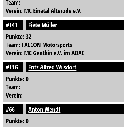
Team:
Verein: MC Einetal Alterode e.V.
#141
Fiete Müller
Punkte: 32
Team: FALCON Motorsports
Verein: MC Genthin e.V. im ADAC
#11G
Fritz Alfred Wilsdorf
Punkte: 0
Team:
Verein:
#66
Anton Wendt
Punkte: 0