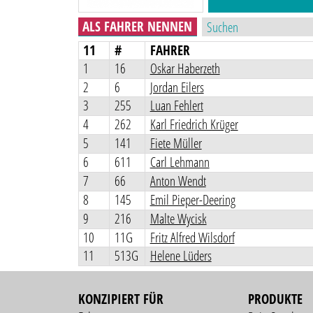
ALS FAHRER NENNEN
11
#
FAHRER
1
16
Oskar Haberzeth
2
6
Jordan Eilers
3
255
Luan Fehlert
4
262
Karl Friedrich Krüger
5
141
Fiete Müller
6
611
Carl Lehmann
7
66
Anton Wendt
8
145
Emil Pieper-Deering
9
216
Malte Wycisk
10
11G
Fritz Alfred Wilsdorf
11
513G
Helene Lüders
KONZIPIERT FÜR
PRODUKTE