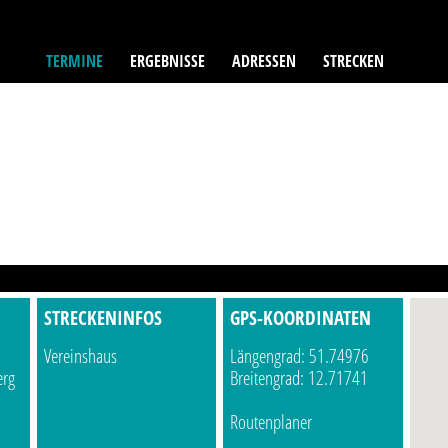
TERMINE
ERGEBNISSE
ADRESSEN
STRECKEN
STRECKENINFOS
GPS-KOORDINATEN
Vereinshaus
Längengrad: 51.74976
erg
Breitengrad: 12.71741
Routenplaner