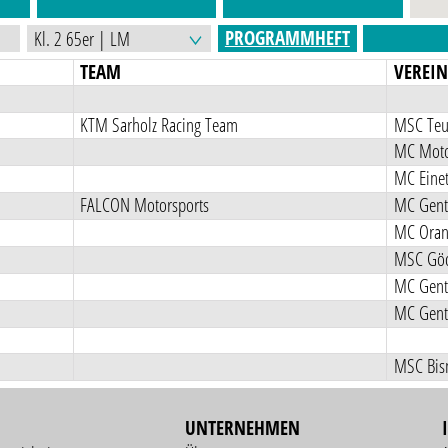
PROGRAMMHEFT
TEAM
VEREI
KTM Sarholz Racing Team
MSC Teut
MC Moto
MC Einet
FALCON Motorsports
MC Gent
MC Ora
MSC Gödn
MC Gent
MC Gent
MSC Bis
UNTERNEHMEN