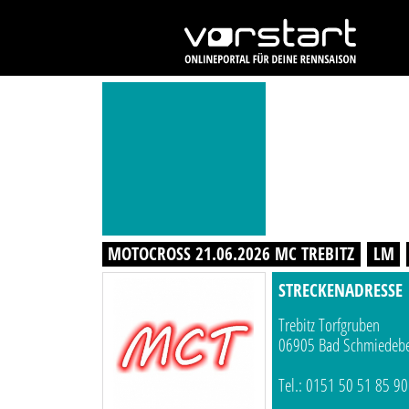
MOTOCROSS 21.06.2026 MC TREBITZ
LM
STRECKENADRESSE
Trebitz Torfgruben
06905 Bad Schmiedeb
Tel.: 0151 50 51 85 90