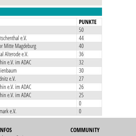
N
PUNKTE
50
schenthal e.V.
44
r Mitte Magdeburg
40
al Alterode e.V.
36
hin e.V. im ADAC
32
nienbaum
30
itz e.V.
27
hin e.V. im ADAC
26
hin e.V. im ADAC
25
0
mark e.V.
0
INFOS
COMMUNITY