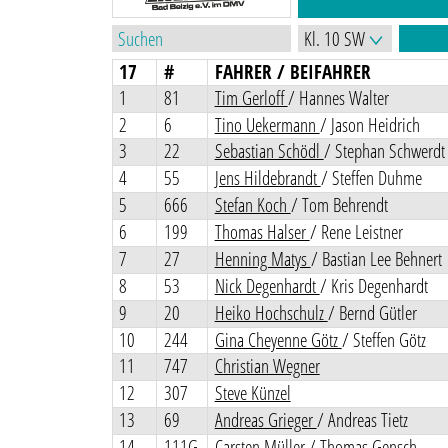
17
#
FAHRER / BEIFAHRER
1
81
Tim Gerloff
/ Hannes Walter
2
6
Tino Uekermann
/ Jason Heidrich
3
22
Sebastian Schödl
/ Stephan Schwerdt
4
55
Jens Hildebrandt
/ Steffen Duhme
5
666
Stefan Koch
/ Tom Behrendt
6
199
Thomas Halser
/ Rene Leistner
7
27
Henning Matys
/ Bastian Lee Behnert
8
53
Nick Degenhardt
/ Kris Degenhardt
9
20
Heiko Hochschulz
/ Bernd Gütler
10
244
Gina Cheyenne Götz
/ Steffen Götz
11
747
Christian Wegner
12
307
Steve Künzel
13
69
Andreas Grieger
/ Andreas Tietz
14
111G
Carsten Müller
/ Thomas Gensch