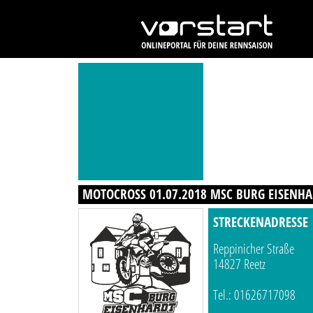
MOTOCROSS 01.07.2018 MSC BURG EISENHA
STRECKENADRESSE
Reppinicher Straße
14827 Reetz
Tel.: 01626717098