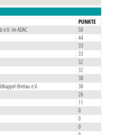
N
PUNKTE
z e.V. im ADAC
50
44
33
33
32
32
30
kappel-Breitau e.V.
30
26
11
0
0
0
0