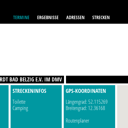
TERMINE
ERGEBNISSE
ADRESSEN
STRECKEN
RDT BAD BELZIG E.V. IM DMV
STRECKENINFOS
GPS-KOORDINATEN
Toilette
Längengrad: 52.115269
Camping
Breitengrad: 12.36168
Routenplaner