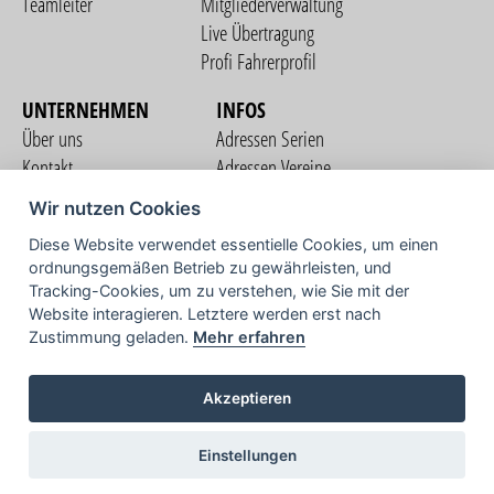
Teamleiter
Mitgliederverwaltung
Live Übertragung
Profi Fahrerprofil
UNTERNEHMEN
INFOS
Über uns
Adressen Serien
Kontakt
Adressen Vereine
Nutzungsbedingungen
Adressen Teams
Wir nutzen Cookies
Datenschutzerklärung
Streckenverzeichnis
Diese Website verwendet essentielle Cookies, um einen
Impressum
ordnungsgemäßen Betrieb zu gewährleisten, und
COMMUNITY
Tracking-Cookies, um zu verstehen, wie Sie mit der
Website interagieren. Letztere werden erst nach
Zustimmung geladen.
Mehr erfahren
TV
Akzeptieren
Einstellungen
Copyright © 2026 vorstart GbR