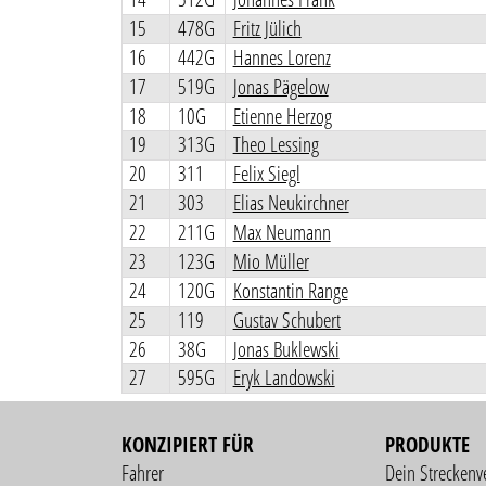
15
478G
Fritz Jülich
16
442G
Hannes Lorenz
17
519G
Jonas Pägelow
18
10G
Etienne Herzog
19
313G
Theo Lessing
20
311
Felix Siegl
21
303
Elias Neukirchner
22
211G
Max Neumann
23
123G
Mio Müller
24
120G
Konstantin Range
25
119
Gustav Schubert
26
38G
Jonas Buklewski
27
595G
Eryk Landowski
KONZIPIERT FÜR
PRODUKTE
Fahrer
Dein Streckenv