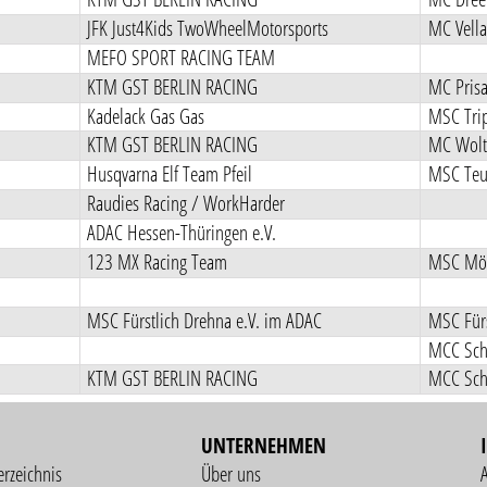
JFK Just4Kids TwoWheelMotorsports
MC Vella
MEFO SPORT RACING TEAM
KTM GST BERLIN RACING
MC Prisa
Kadelack Gas Gas
MSC Trip
KTM GST BERLIN RACING
MC Wolt
Husqvarna Elf Team Pfeil
MSC Teut
Raudies Racing / WorkHarder
ADAC Hessen-Thüringen e.V.
123 MX Racing Team
MSC Möl
MSC Fürstlich Drehna e.V. im ADAC
MSC Fürs
KTM GST BERLIN RACING
UNTERNEHMEN
erzeichnis
Über uns