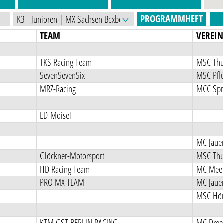
PROGRAMMHEFT
TEAM
VEREI
TKS Racing Team
MSC Thu
SevenSevenSix
MSC Pflü
MRZ-Racing
MCC Spr
LD-Moisel
MC Jauer
Glöckner-Motorsport
MSC Thu
HD Racing Team
MC Meer
PRO MX TEAM
MC Jauer
MSC Hörl
KTM GST BERLIN RACING
MC Dreet