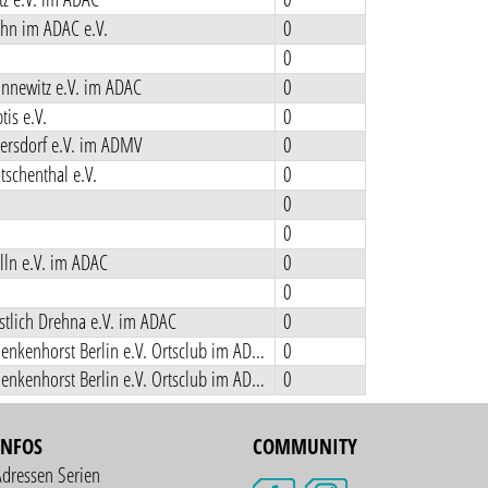
hn im ADAC e.V.
0
0
nnewitz e.V. im ADAC
0
tis e.V.
0
ersdorf e.V. im ADMV
0
schenthal e.V.
0
0
0
ln e.V. im ADAC
0
0
tlich Drehna e.V. im ADAC
0
MCC Schenkenhorst Berlin e.V. Ortsclub im ADAC
0
MCC Schenkenhorst Berlin e.V. Ortsclub im ADAC
0
INFOS
COMMUNITY
Adressen Serien