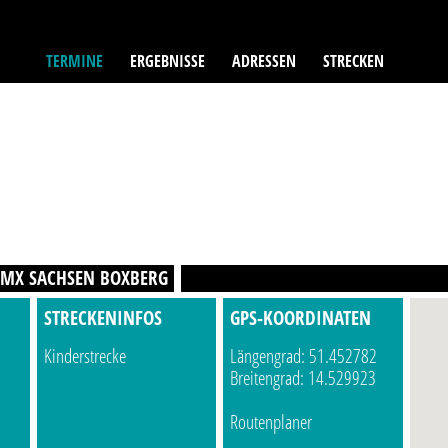
TERMINE
ERGEBNISSE
ADRESSEN
STRECKEN
MX SACHSEN BOXBERG
STRECKENINFOS
GPS-KOORDINATEN
Kinderstrecke
Längengrad: 51.452782
Breitengrad: 14.529923
Routenplaner