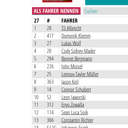
ALS FAHRER NENNEN
27
#
FAHRER
1
28
Til Albrecht
2
417
Domenik Klemm
3
27
Lukas Wolf
4
20
Cody Sidney Mader
5
294
Bennet Bergmann
6
226
John Moisel
7
25
Lennox-Tayler Müller
8
363
Jason Keil
9
14
Connor Schubert
10
52
Leon Jaworski
11
312
Enyo Zowalla
12
114
Sean Luca Soik
13
366
Constantin Richter
14
512G
Johannes Frank