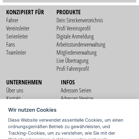
KONZIPIERT FÜR
PRODUKTE
Fahrer
Dein Streckenverzeichnis
Vereinsleiter
Profi Vereinsprofil
Serienleiter
Digitale Anmeldung
Fans
Arbeitsstundenverwaltung
Teamleiter
Mitgliederverwaltung
Live Übertragung
Profi Fahrerprofil
UNTERNEHMEN
INFOS
Über uns
Adressen Serien
Kontakt
Adressen Vereine
Nutzungsbedingungen
Adressen Teams
Wir nutzen Cookies
Datenschutzerklärung
Streckenverzeichnis
Diese Website verwendet essentielle Cookies, um einen
Impressum
ordnungsgemäßen Betrieb zu gewährleisten, und
COMMUNITY
Tracking-Cookies, um zu verstehen, wie Sie mit der