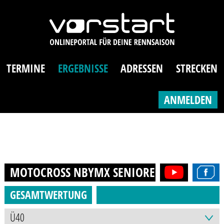
TERMINE
ERGEBNISSE
ADRESSEN
STRECKEN
ANMELDEN
MOTOCROSS NBYMX SENIOREN (AB 40J.)
20
GESAMTWERTUNG