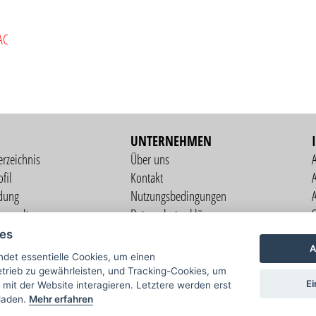
AC
UNTERNEHMEN
erzeichnis
Über uns
fil
Kontakt
A
dung
Nutzungsbedingungen
verwaltung
Datenschutzerklärung
S
altung
Impressum
ies
ng
A
det essentielle Cookies, um einen
il
rieb zu gewährleisten, und Tracking-Cookies, um
Ei
 mit der Website interagieren. Letztere werden erst
laden.
Mehr erfahren