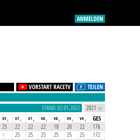
ANMELDEN
VORSTART RACETV
TEILEN
STAND: 02.01.2022
GES
V5
V7
V7
V8
V8
V9
V9
2
1
2
1
2
1
2
25
22
22
22
18
20
22
176
0
25
25
25
25
25
25
172