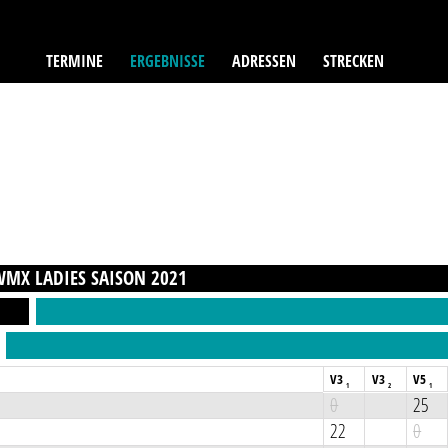
TERMINE
ERGEBNISSE
ADRESSEN
STRECKEN
WMX LADIES
SAISON
2021
V3
V3
V5
1
2
1
0
25
22
0