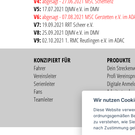
V4:
abgesagt - 27.06.2021 MSC Schefflenz
V5:
17.07.2021 DJMV e.V. im DMV
V6:
abgesagt - 07.08.2021 MSC Gerstetten e.V. im AD
V7:
19.09.2021 RRT Scheer e.V.
V8:
25.09.2021 DJMV e.V. im DMV
V9:
02.10.2021 1. RMC Reutlingen e.V. im ADAC
KONZIPIERT FÜR
PRODUKTE
Fahrer
Dein Streckenv
Vereinsleiter
Profi Vereinspro
Serienleiter
Digitale Anmel
Fans
Arbeitsstunden
Teamleiter
Mitgliederverw
Wir nutzen Cook
Live Übertragu
Diese Website verwen
Profi Fahrerprof
ordnungsgemäßen Bet
zu verstehen, wie Sie
nach Zustimmung ge