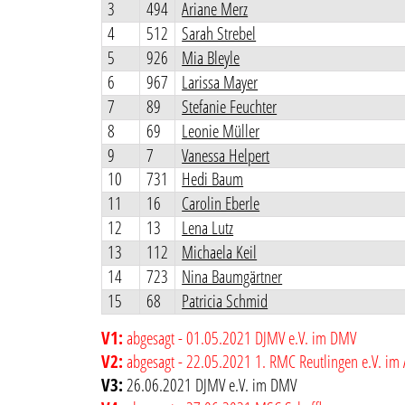
3
494
Ariane Merz
4
512
Sarah Strebel
5
926
Mia Bleyle
6
967
Larissa Mayer
7
89
Stefanie Feuchter
8
69
Leonie Müller
9
7
Vanessa Helpert
10
731
Hedi Baum
11
16
Carolin Eberle
12
13
Lena Lutz
13
112
Michaela Keil
14
723
Nina Baumgärtner
15
68
Patricia Schmid
V1:
abgesagt - 01.05.2021 DJMV e.V. im DMV
V2:
abgesagt - 22.05.2021 1. RMC Reutlingen e.V. im
V3:
26.06.2021 DJMV e.V. im DMV