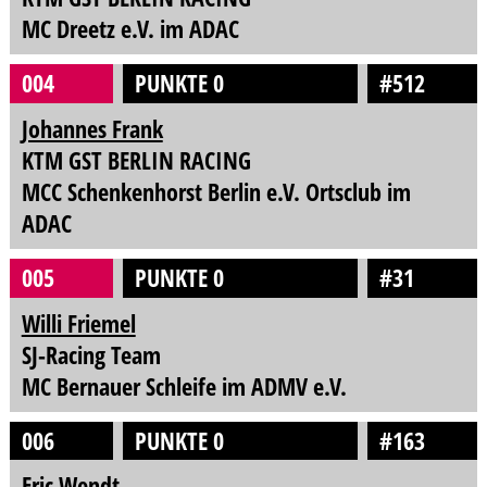
MC Dreetz e.V. im ADAC
004
PUNKTE 0
#512
Johannes Frank
KTM GST BERLIN RACING
MCC Schenkenhorst Berlin e.V. Ortsclub im
ADAC
005
PUNKTE 0
#31
Willi Friemel
SJ-Racing Team
MC Bernauer Schleife im ADMV e.V.
006
PUNKTE 0
#163
Eric Wendt