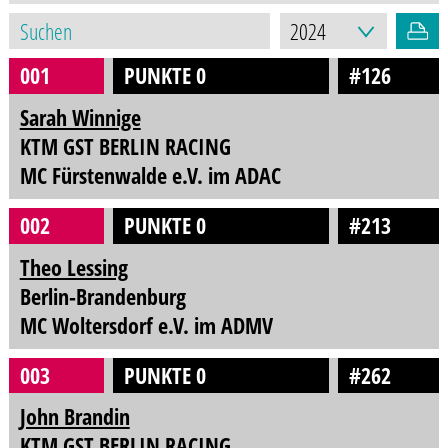
001
PUNKTE 0
#126
Sarah Winnige
KTM GST BERLIN RACING
MC Fürstenwalde e.V. im ADAC
002
PUNKTE 0
#213
Theo Lessing
Berlin-Brandenburg
MC Woltersdorf e.V. im ADMV
003
PUNKTE 0
#262
John Brandin
KTM GST BERLIN RACING