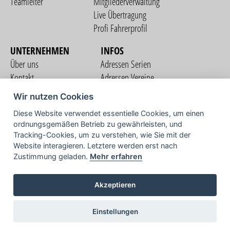
Teamleiter
Mitgliederverwaltung
Live Übertragung
Profi Fahrerprofil
UNTERNEHMEN
INFOS
Über uns
Adressen Serien
Kontakt
Adressen Vereine
Nutzungsbedingungen
Adressen Teams
Wir nutzen Cookies
Datenschutzerklärung
Streckenverzeichnis
Diese Website verwendet essentielle Cookies, um einen
Impressum
ordnungsgemäßen Betrieb zu gewährleisten, und
COMMUNITY
Tracking-Cookies, um zu verstehen, wie Sie mit der
Website interagieren. Letztere werden erst nach
Zustimmung geladen.
Mehr erfahren
TV
Akzeptieren
Einstellungen
Copyright © 2026 vorstart GbR