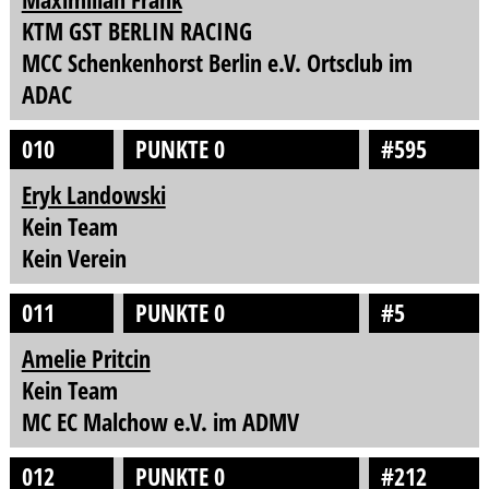
KTM GST BERLIN RACING
MCC Schenkenhorst Berlin e.V. Ortsclub im
ADAC
010
PUNKTE 0
#595
Eryk Landowski
Kein Team
Kein Verein
011
PUNKTE 0
#5
Amelie Pritcin
Kein Team
MC EC Malchow e.V. im ADMV
012
PUNKTE 0
#212